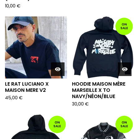
10,00
€
ON
SALE
LE RAT LUCIANO X
HOODIE MAISON MÈRE
MAISON MERE V2
MARSEILLE X TO
NAVY/NÉON/BLUE
45,00
€
30,00
€
ON
ON
SALE
SALE