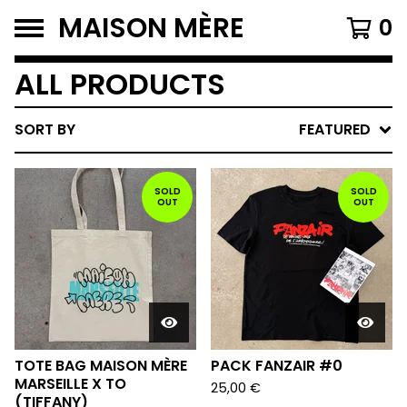
MAISON MÈRE
0
ALL PRODUCTS
SORT BY
FEATURED
SOLD
SOLD
OUT
OUT
TOTE BAG MAISON MÈRE
PACK FANZAIR #0
MARSEILLE X TO
25,00
€
(TIFFANY)