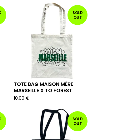
D
SOLD
T
OUT
TOTE BAG MAISON MÈRE
MARSEILLE X TO FOREST
10,00
€
D
SOLD
T
OUT