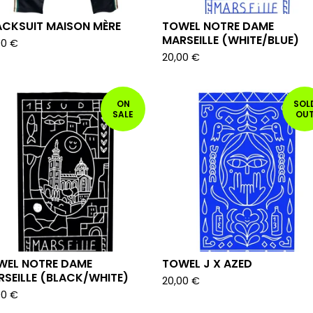
ACKSUIT MAISON MÈRE
TOWEL NOTRE DAME
MARSEILLE (WHITE/BLUE)
00
€
20,00
€
ON
SOL
SALE
OU
WEL NOTRE DAME
TOWEL J X AZED
SEILLE (BLACK/WHITE)
20,00
€
00
€