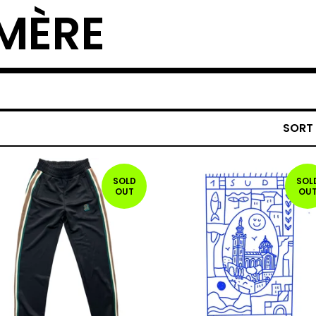
MÈRE
SORT
SOLD
SOL
OUT
OU