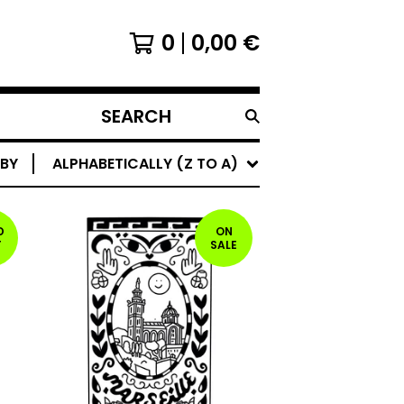
0
0,00
€
SEARCH
PRODUCTS
 BY
ALPHABETICALLY (Z TO A)
D
ON
T
SALE