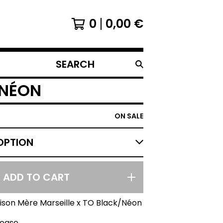
0
0,00
€
SEARCH
PRODUCTS
/NÉON
ON SALE
ADD TO CART
ison Mère Marseille x TO Black/Néon
lease