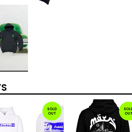
TS
SOLD
SOL
OUT
OU