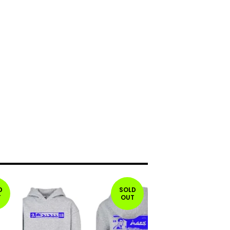
D
SOLD
T
OUT