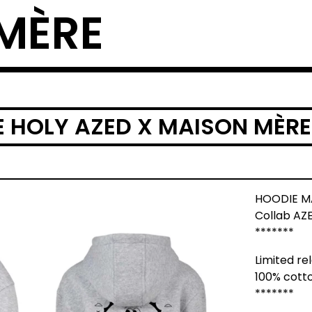
MÈRE
E HOLY AZED X MAISON MÈRE
HOODIE MA
Collab AZ
*******
Limited re
100% cotto
*******