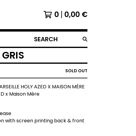
0
0,00
€
SEARCH
PRODUCTS
 GRIS
SOLD OUT
RSEILLE HOLY AZED X MAISON MÈRE
ED x Maison Mère
lease
n with screen printing back & front