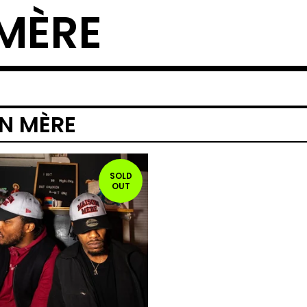
MÈRE
N MÈRE
SOLD
OUT