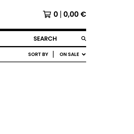
0
0,00
€
SEARCH
PRODUCTS
SORT BY
ON SALE