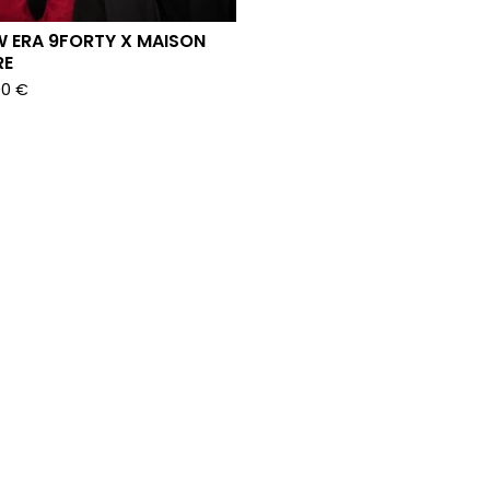
W ERA 9FORTY X MAISON
RE
00
€