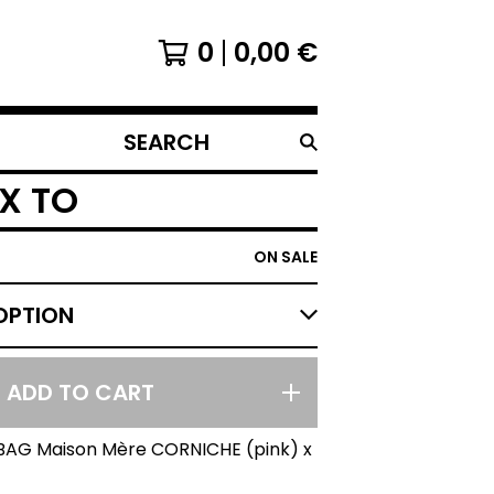
0
0,00
€
SEARCH
PRODUCTS
X TO
ON SALE
ADD TO CART
BAG Maison Mère CORNICHE (pink) x