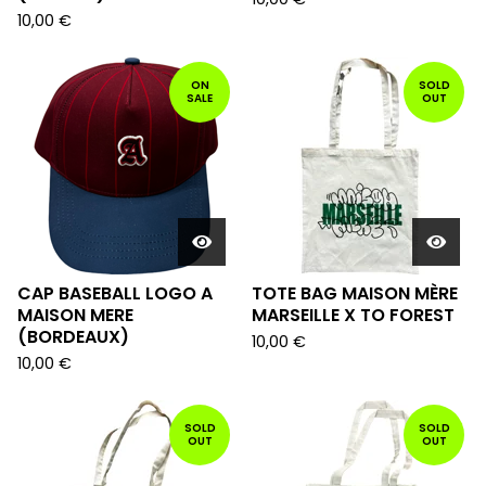
10,00
€
ON
SOLD
SALE
OUT
CAP BASEBALL LOGO A
TOTE BAG MAISON MÈRE
MAISON MERE
MARSEILLE X TO FOREST
(BORDEAUX)
10,00
€
10,00
€
SOLD
SOLD
OUT
OUT